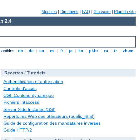
Modules
|
Directives
|
FAQ
|
Glossaire
|
Plan du site
n 2.4
ponibles:
da
|
de
|
en
|
es
|
fr
|
ja
|
ko
|
pt-br
|
ru
|
tr
|
zh-cn
Recettes / Tutoriels
Authentification et autorisation
Contrôle d'accès
CGI: Contenu dynamique
Fichiers .htaccess
Server Side Includes (SSI)
Répertoires Web des utilisateurs (public_html)
Guide de configuration des mandataires inverses
Guide HTTP/2