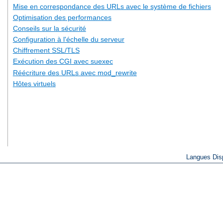
Mise en correspondance des URLs avec le système de fichiers
Optimisation des performances
Conseils sur la sécurité
Configuration à l'échelle du serveur
Chiffrement SSL/TLS
Exécution des CGI avec suexec
Réécriture des URLs avec mod_rewrite
Hôtes virtuels
Langues Dis