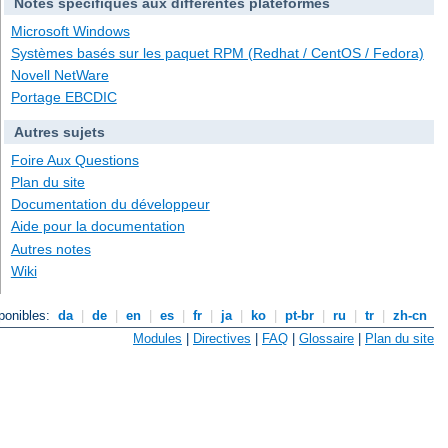
Notes spécifiques aux différentes plateformes
Microsoft Windows
Systèmes basés sur les paquet RPM (Redhat / CentOS / Fedora)
Novell NetWare
Portage EBCDIC
Autres sujets
Foire Aux Questions
Plan du site
Documentation du développeur
Aide pour la documentation
Autres notes
Wiki
ponibles:
da
|
de
|
en
|
es
|
fr
|
ja
|
ko
|
pt-br
|
ru
|
tr
|
zh-cn
Modules
|
Directives
|
FAQ
|
Glossaire
|
Plan du site